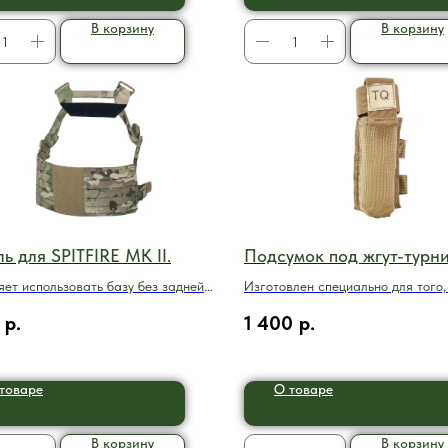
В корзину
В корзину
ь для SPITFIRE MK II.
Подсумок под жгут-турн
яет использовать базу без задней
Изготовлен специально для того,
защитить жгут от повреждений
р.
1 400
р.
товаре
О товаре
В корзину
В корзину