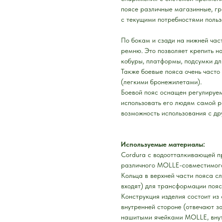
поясе различные магазинные, гр
с текущими потребностями польз
По бокам и сзади на нижней час
ремню. Это позволяет крепить 
кобуры, платформы, подсумки для
Также боевые пояса очень часто
(легкими бронежилетами).
Боевой пояс оснащен регулируем
использовать его людям самой р
возможность использования с др
Используемые материалы:
Cordura с водоотталкивающей пр
различного MOLLE-совместимого 
Кольца в верхней части пояса с
входят) для трансформации пояс
Конструкция изделия состоит из
внутренней стороне (отвечают з
нашитыми ячейками MOLLE, внутр