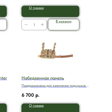
О товаре
В корзину
hter
Набедренная панель
Предназначена для крепления подсумков с
помощью MOLLE/PALS
6 700
р.
О товаре