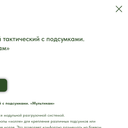
 тактический с подсумками.
ам»
й с подсумками. «Мультикам»
ся модульной разгрузочной системой.
ропы «молле» для крепления различных подсумков или
ия молле. Это позволяет комфортно размещать на боевом