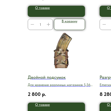
О товаре
О 
В корзину
Двойной подсумок
Разгр
Для хранения различных магазинов 5,56
Emerso
мм, включая магазины P-Mag
2 800
р.
8 28
О товаре
О 