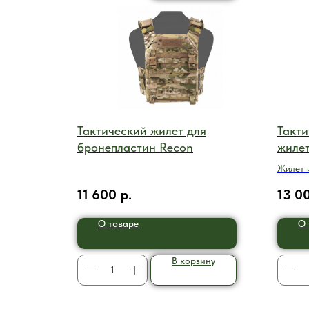
Тактический жилет для
Такти
бронепластин Recon
жилет
Жилет 
матери
11 600
р.
13 0
О товаре
О 
В корзину