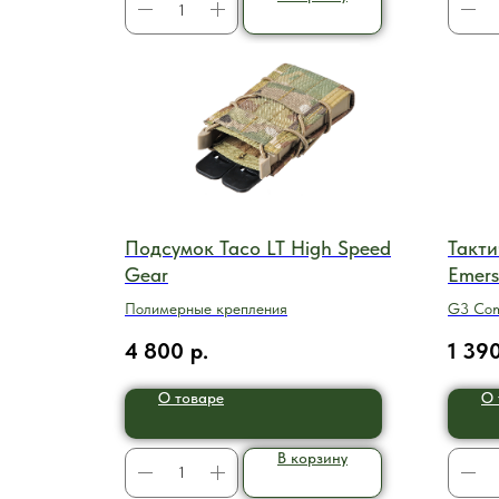
Подсумок Taco LT High Speed
Такти
Gear
Emer
Полимерные крепления
G3 Com
4 800
р.
1 39
О товаре
О 
В корзину