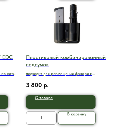
T EDC
Пластиковый комбинированный
подсумок
невного
подходит для размещения фонаря и
лы,
магазина Глок 17
3 800
р.
О товаре
В корзину