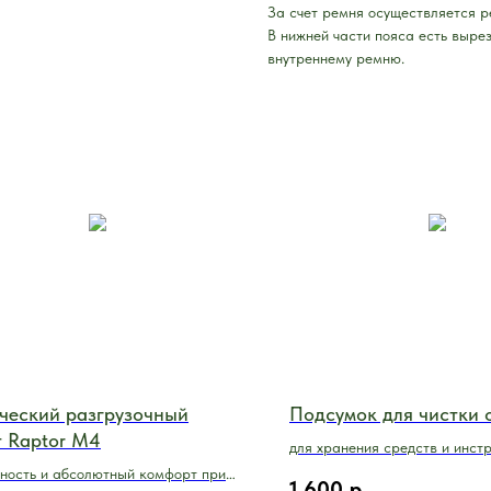
За счет ремня осуществляется р
В нижней части пояса есть выре
внутреннему ремню.
ческий разгрузочный
Подсумок для чистки 
 Raptor M4
для хранения средств и инст
Service Pocket Helikon-Tex
ность и абсолютный комфорт при
1 600
р.