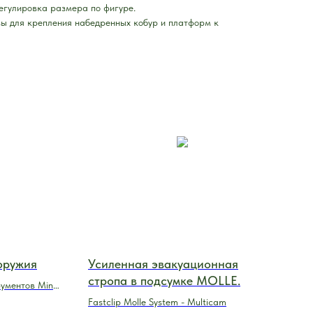
егулировка размера по фигуре.
зы для крепления набедренных кобур и платформ к
оружия
Усиленная эвакуационная
стропа в подсумке MOLLE.
рументов Mini
Fastclip Molle System - Multicam