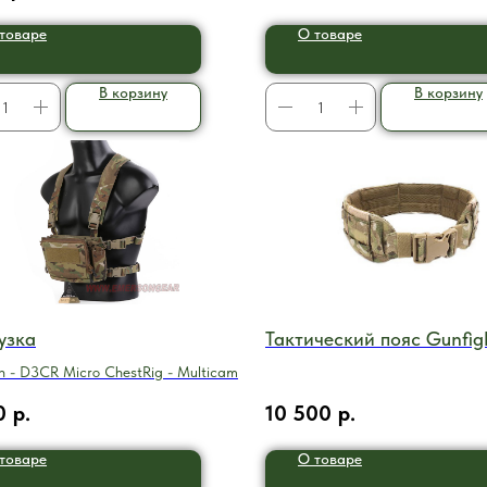
товаре
О товаре
В корзину
В корзину
узка
Тактический пояс Gunfig
n - D3CR Micro ChestRig - Multicam
0
р.
10 500
р.
товаре
О товаре