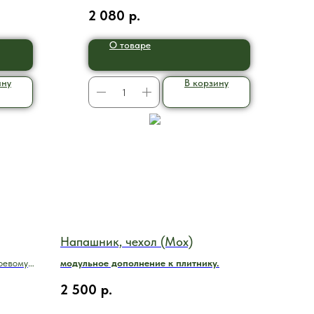
2 080
р.
О товаре
ину
В корзину
Напашник, чехол (Мох)
оевому
модульное дополнение к плитнику.
ю
2 500
р.