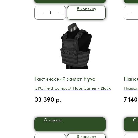
В корзину
Тактический жилет Flyye
Панел
CPC Field Compact Plate Carrier - Black
Позвол
части.
33 390
р.
7 140
О товаре
О 
В корзину