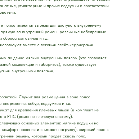
анатные, утилитарные и прочие подсумки в соответствии
ователя.
ти пояса имеются вырезы для доступа к внутреннему
напрямую за внутренний ремень различные набедренные
 сброса магазинов и т.д.
 используют вместе с легкими плейт-керриерами
ым по длине мягким внутренним поясом (что позволяет
азной комплекции и габаритов), также существует
угими внутренними поясами.
опиткой. Служит для размещения в зоне пояса
снаряжения: кобур, подсумков и т.д.
лужат для крепления плечевых лямок (в комплект не
а в РПС (ременно-плечевую систему).
 следующих основных элементов: мягкие подушки на
а комфорт ношения и снижают нагрузку), широкий пояс с
енний ремень, который продет сквозь пояс.