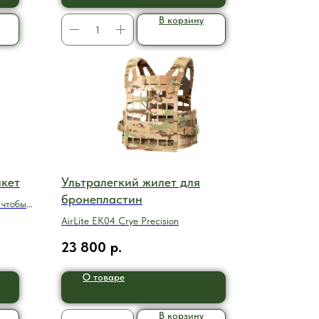
В корзину
икет
Ультралегкий жилет для
бронепластин
 чтобы
AirLite EK04 Crye Precision
23 800
р.
О товаре
В корзину