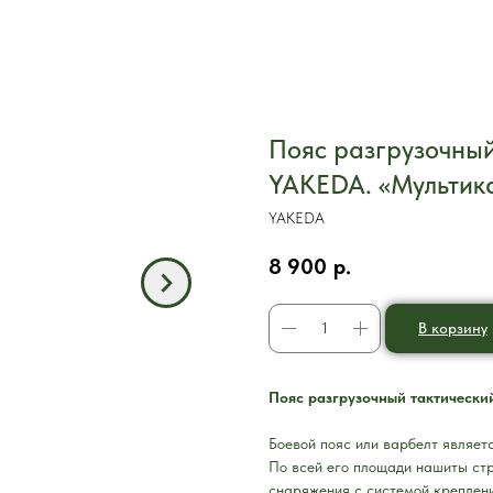
Пояс разгрузочный
YAKEDA. «Мультик
YAKEDA
8 900
р.
В корзину
Пояс разгрузочный тактически
Боевой пояс или варбелт являет
По всей его площади нашиты ст
снаряжения с системой креплен