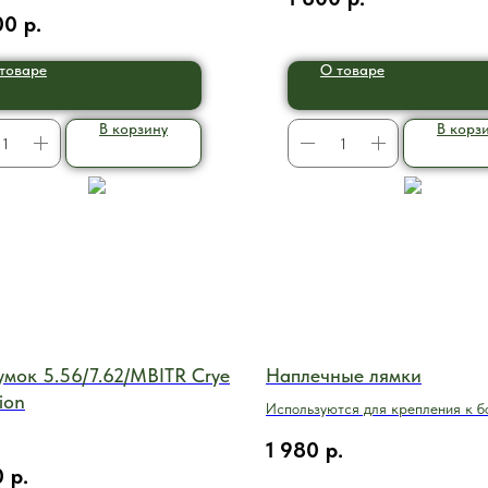
зовании.
00
р.
товаре
О товаре
В корзину
В корз
мок 5.56/7.62/MBITR Crye
Наплечные лямки
ion
Используются для крепления к б
бандажу или тактическому ремн
1 980
р.
0
р.