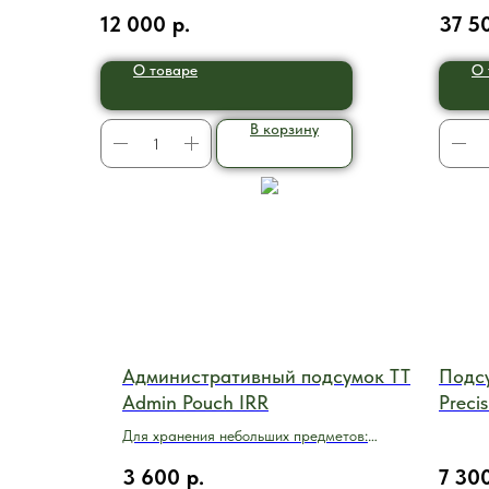
неопреном пояса признана одной из самых
исполь
12 000
р.
37 5
тонких и прочных
О товаре
О 
В корзину
Административный подсумок TT
Подсу
Admin Pouch IRR
Precis
Для хранения небольших предметов:
фонари, элементы питания, блокноты,
3 600
р.
7 30
документы, парты памяти и пр.