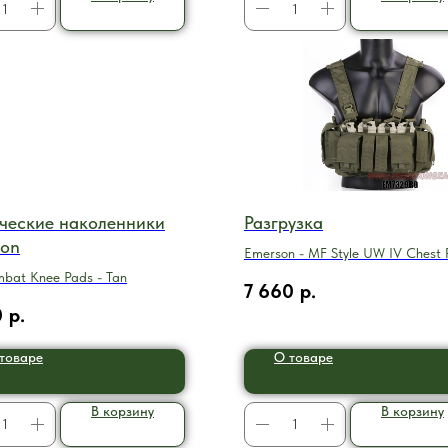
ческие наколенники
Разгрузка
son
Emerson - MF Style UW IV Chest R
Ranger Green
bat Knee Pads - Tan
7 660
р.
0
р.
товаре
О товаре
В корзину
В корзину