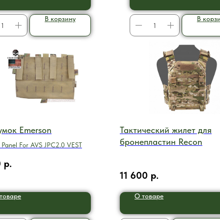
В корзину
В корз
умок Emerson
Тактический жилет для
бронепластин Recon
Panel For AVS JPC2.0 VEST
0
р.
11 600
р.
товаре
О товаре