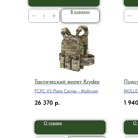
В корзину
Тактический жилет Krydex
Подс
FCPC V5 Plate Carrier - Multicam
MOLLE 
26 370
р.
1 94
О товаре
О 