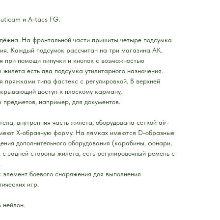
uticam и A-tacs FG.
адёжна. На фронтальной части пришиты четыре подсумка
ия. Каждый подсумок рассчитан на три магазина АК.
 при помощи липучки и кнопок с возможностью
м жилета есть два подсумка утилитарного назначения.
 пряжками типа фастекс с регулировкой. В верхней
открывающий доступ к плоскому карману,
 предметов, например, для документов.
тела, внутренняя часть жилета, оборудована сеткой air-
меют Х-образную форму. На лямках имеются D-образные
ения дополнительного оборудования (карабины, фонари,
, с задней стороны жилета, есть регулировочный ремень с
.
к элемент боевого снаряжения для выполнения
тических игр.
 нейлон.