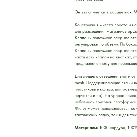
Он выполняется в расцветках: M
Конструкция жилета проста и н
для размещения магазинов оруж
Клапаны подсумков закрываются
регулировки по объему. По бока
Клапаны подсумков закрываются
части есть клапан на кнопках, 
предназначенному для небольших
Для лучшего отведения влаги от 
mesh. Поддерживающие лямки и
пластиковые кольца, для размещ
перчатки и пр). На уровне пояса
небольшой грузовой платформой
Жилет может использоваться ка
тактических задач, так и для так
Материалы:
1000 кордура, 100%