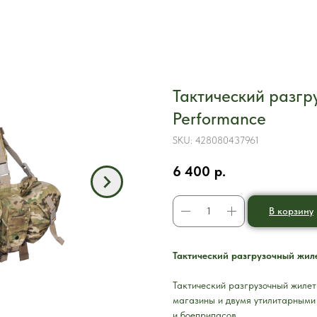
Тактический разгру
Performance
SKU:
428080437961
6 400
р.
В корзину
Тактический разгрузочный жиле
Тактический разгрузочный жилет
магазины и двумя утилитарными
и боеприпасов.