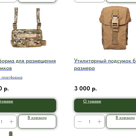
форма для размещения
Утилитарный подсумок 
умков
размера
 платформа
0
р.
3 000
р.
товаре
О товаре
В корзину
В корзину