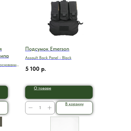
я
Подсумок Emerson
типа
Assault Back Panel - Black
 основанию
5 100
р.
рядки.
О товаре
В корзину