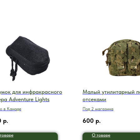
умок для инфракрасного
Малый утилитарный п
ра Adventure Lights
отсеками
о в Канаде
Под 2 магазина
0
р.
600
р.
товаре
О товаре