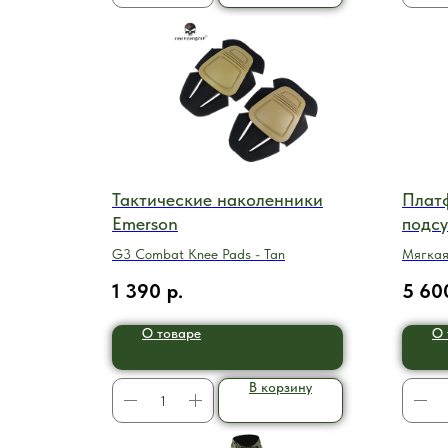
Тактические наколенники
Плат
Emerson
подс
G3 Combat Knee Pads - Tan
Мягкая
1 390
р.
5 60
О товаре
О 
В корзину