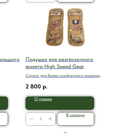
большого
Подушки для разгрузочного
жилета High Speed Gear
Служат для более комфортного ношения
разгрузок и бронежилетов
2 800
р.
О товаре
В корзину