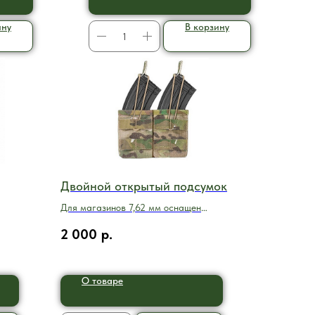
ину
В корзину
Двойной открытый подсумок
Для магазинов 7,62 мм оснащен
эластичной системой фиксации для
2 000
р.
быстрой и легкой замены магазина
О товаре