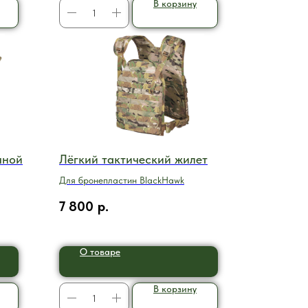
В корзину
чной
Лёгкий тактический жилет
Для бронепластин BlackHawk
7 800
р.
О товаре
В корзину