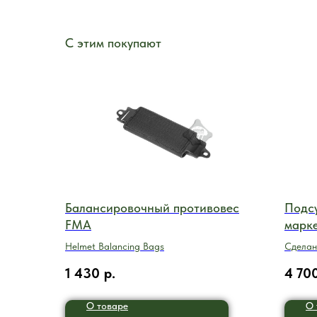
С этим покупают
Балансировочный противовес
Подс
FMA
марке
Helmet Balancing Bags
Сделан
1 430
р.
4 70
О товаре
О 