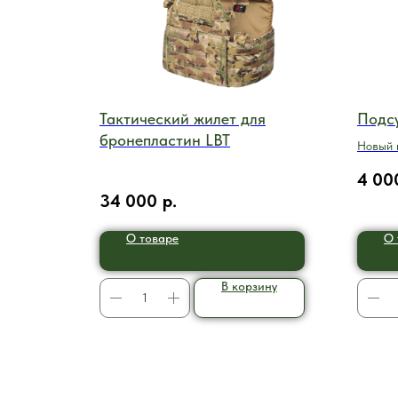
Тактический жилет для
Подсу
бронепластин LBT
Новый 
базово
4 00
34 000
р.
О товаре
О 
В корзину