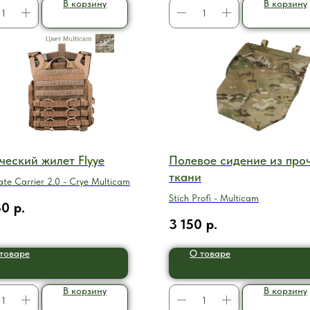
В корзину
В корзину
ческий жилет Flyye
Полевое сидение из про
ткани
late Carrier 2.0 - Crye Multicam
Stich Profi - Multicam
30
р.
3 150
р.
товаре
О товаре
В корзину
В корзину