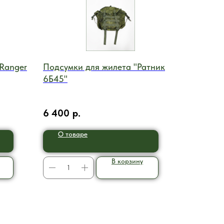
 Ranger
Подсумки для жилета "Ратник
6Б45"
6 400
р.
О товаре
В корзину