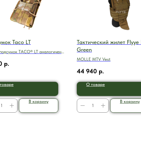
мок Taco LT
Тактический жилет Flyye
Green
подсумок TACO® LT аналогичен
й модели TACO
MOLLE MTV Vest
0
р.
44 940
р.
товаре
О товаре
В корзину
В корзину