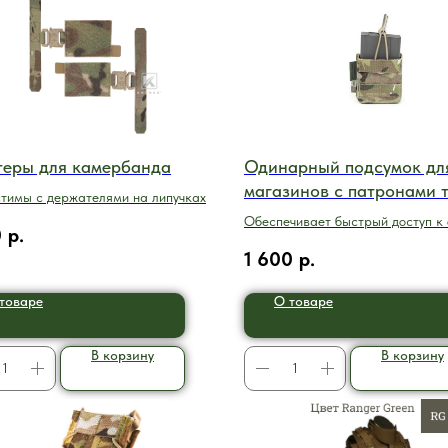
теры для камербанда
Одинарный подсумок дл
магазинов с патронами 
тимы с держателями на липучках
Обеспечивает быстрый доступ к
0
р.
магазина для ускоренной переза
1 600
р.
308 (7.62х51)
товаре
О товаре
В корзину
В корзину