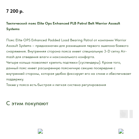
7 200
р.
Тактический пояс Elite Ops Enhanced PLB Patrol Belt Warrior Assault
Systems
Пояс Elite OPS Enhanced Padded Load Bearing Patrol от компании Warrior
Assault Systems – предназначен для размещения первого эшелона боевого
снаряжения. Внутренняя сторона пояса имеет специальную 3-D сетку Air-
mash для отведения влаги и максимального комфорта.
Четыре кольца позволяют крепить подтяжки (суспендеры). Кроме того,
данный пояс имеет расширенную поясничную секцию посередине с
внутренней стороны, которая удобно фиксирует его на спине и обеспечивает
поддержку.
Также у пояса есть быстрая и легкая система регулирования
С этим покупают