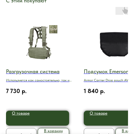
С этим покупают
Разгрузочная система
Подсумок Emerson
Используется как самостоятельно, так и
Armor Carrier Drop pouch AVS J
в качестве дополнения
Black
7 730
р.
1 840
р.
О товаре
О товаре
В корзину
В кор