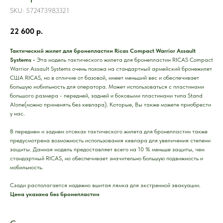
SKU:
572473983321
22 600
р.
Тактический жилет для бронепластин Ricas Compact Warrior Assault
Systems -
Эта модель тактического жилета для бронепластин RICAS Compact
Warrior Assault Systems очень похожа на стандартный армейский бронежилет
США RICAS, но в отличие от базовой, имеет меньший вес и обеспечивает
большую мобильность для оператора. Может использоваться с пластинами
большого размера - передней, задней и боковыми пластинами типа Stand
Alone(можно применять без кевлара). Которые, Вы также можете приобрести
у нас.
В переднем и заднем отсеках тактического жилета для бронепластин также
предусмотрена возможность использования кевлара для увеличения степени
защиты. Данная модель предоставляет всего на 10 % меньше защиты, чем
стандартный RICAS, но обеспечивает значительно большую подвижность и
мобильность.
Сзади располагается надежно вшитая лямка для экстренной эвакуации.
Цена указана без бронепластин