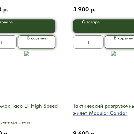
нов
0
р.
3 900
р.
товаре
О товаре
В корзину
В корзину
мок Taco LT High Speed
Тактический разгрузочн
жилет Modular Condor
рные крепления
0
р.
9 600
р.