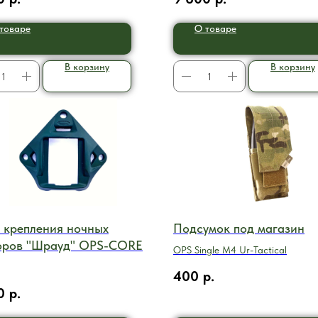
товаре
О товаре
В корзину
В корзину
 крепления ночных
Подсумок под магазин
оров "Шрауд" OPS-CORE
OPS Single M4 Ur-Tactical
400
р.
0
р.