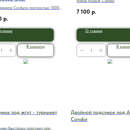
Rapid Assault Condor
ериала Cordura плотностью 1000
7 100
р.
0
р.
товаре
О товаре
В корзину
В корз
мок под жгут - турникет
Двойной подсумок под 
Condor
ичен быстрому подсумку для