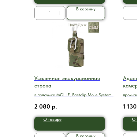
В корзину
Усиленная эвакуационная
Адап
стропа
каме
в подсумке MOLLE. Fastclip Molle System -
прочна
Дым
бронеж
2 080
р.
1 130
О товаре
О 
В корзину