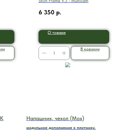
Stich Frame V.3 - Multicam
6 350
р.
О товаре
ину
В корзину
АК
Напашник, чехол (Мох)
модульное дополнение к плитнику.