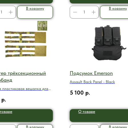
В корзину
В корзину
тер трёхсекционный
Подсумок Emerson
рбанд
Assault Back Panel - Black
я пластиковая вешалка для
5 100
р.
илета и прочего снаряжения.
р.
товаре
О товаре
В корзину
В корзину