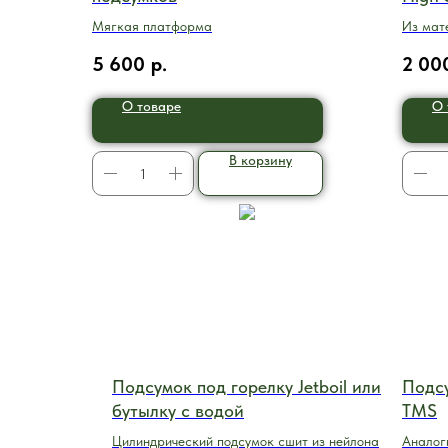
Мягкая платформа
Из мат
ден
5 600
р.
2 00
О товаре
О 
В корзину
Подсумок под горелку Jetboil или
Подсу
бутылку с водой
TMS
Цилиндрический подсумок сшит из нейлона
Аналог