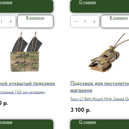
товаре
О товаре
В корзину
В корзину
ной открытый подсумок
Подсумок для пистолетн
магазина
газинов 7,62 мм оснащен
чной системой фиксации для
Taco LT Belt Mount High Speed G
0
р.
й и легкой замены магазина
3 100
р.
товаре
О товаре