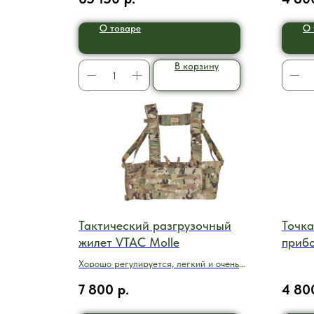
О товаре
О 
В корзину
Тактический разгрузочный
Точка
жилет VTAC Molle
приб
Хорошо регулируется, легкий и очень
функциональный
7 800
р.
4 80