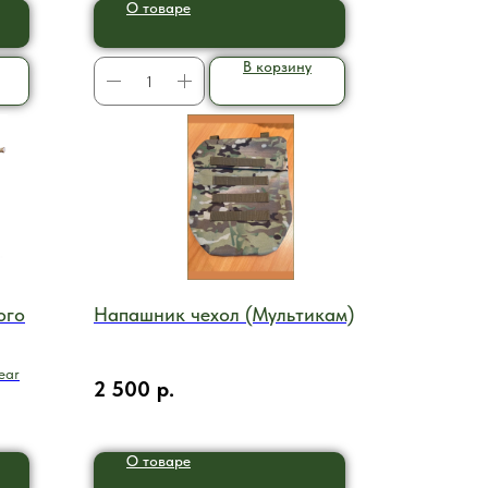
О товаре
В корзину
ого
Напашник чехол (Мультикам)
ear
2 500
р.
О товаре