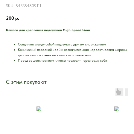
SKU:
543354809111
200
р.
Клипса для крепления подсумков High Speed Gear
Соединяет между собой подсумки с другим снаряжением
Конический передний край и незначительная корректировка ширины
делают клипсы очень легкими в использовании
Перед защелкиванием клипса проходит через саму себя
С этим покупают