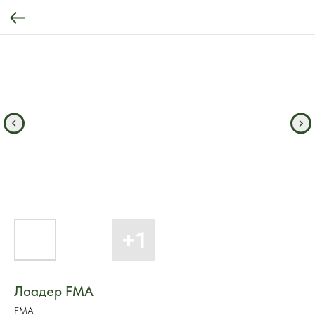
Лоадер FMA
FMA