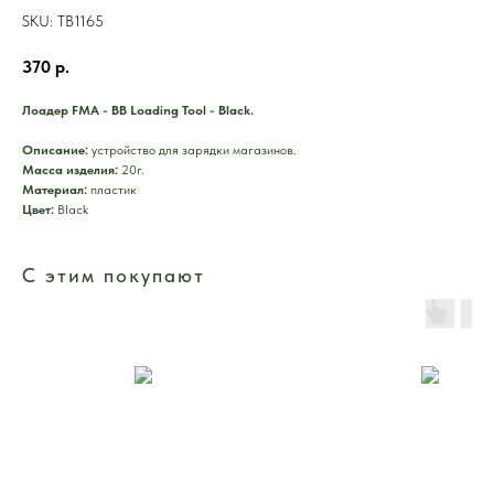
SKU:
TB1165
370
р.
Лоадер FMA - BB Loading Tool - Black.
Описание:
устройство для зарядки магазинов.
Масса изделия:
20г.
Материал:
пластик
Цвет:
Black
С этим покупают