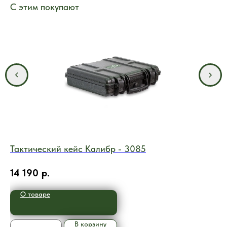
С этим покупают
Тактический кейс Калибр - 3085
Та
14 190
р.
16
О товаре
В корзину