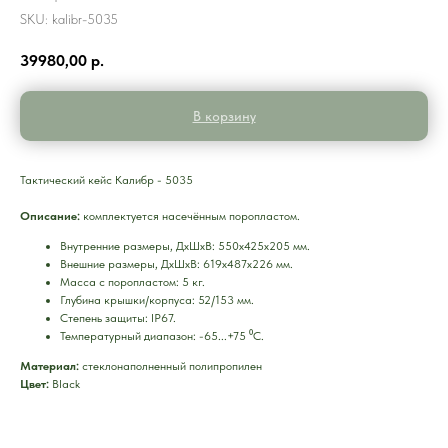
SKU:
kalibr-5035
39980,00
р.
В корзину
Тактический кейс Калибр - 5035
Описание:
комплектуется насечённым поропластом.
Внутренние размеры, ДхШхВ: 550х425х205 мм.
Внешние размеры, ДхШхВ: 619х487х226 мм.
Масса с поропластом: 5 кг.
Глубина крышки/корпуса: 52/153 мм.
Степень защиты: IP67.
Температурный диапазон: -65...+75 ⁰С.
Материал:
стеклонаполненный полипропилен
Цвет:
Black