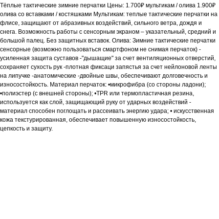
Тёплые тактические зимние перчатки Цены: 1.700₽ мультикам / олива 1.900₽
олива со вставками / костяшками Мультикам: теплые тактические перчатки на
флисе, защищают от абразивных воздействий, сильного ветра, дождя и
снега. Возможность работы с сенсорным экраном – указательный, средний и
большой палец. Без защитных вставок. Олива: Зимние тактические перчатки
сенсорные (возможно пользоваться смартфоном не снимая перчаток) -
усиленная защита суставов -"дышащие" за счет вентиляционных отверстий,
сохраняет сухость рук -плотная фиксаци запястья за счет нейлоновой ленты
на липучке -анатомические -двойные швы, обеспечивают долговечность и
износостойкость. Материал перчаток: •микрофибра (со стороны ладони);
•полиэстер (с внешней стороны); •TPR или термопластичная резина,
используется как слой, защищающий руку от ударных воздействий -
материал способен поглощать и рассеивать энергию удара; • искусственная
кожа текстурированная, обеспечивает повышенную износостойкость,
цепкость и защиту.