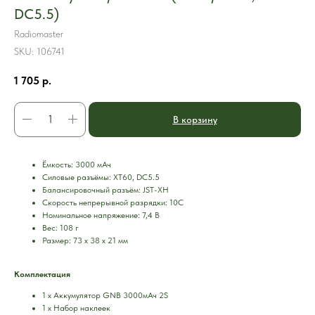
DC5.5)
Radiomaster
SKU:
106741
1 705
р.
В корзину
Ёмкость: 3000 мАч
Силовые разъёмы: XT60, DC5.5
Балансировочный разъём: JST-XH
Скорость непрерывной разрядки: 10C
Номинальное напряжение: 7,4 В
Вес: 108 г
Размер: 73 х 38 х 21 мм
Комплектация
1 х Аккумулятор GNB 3000мАч 2S
1 х Набор наклеек