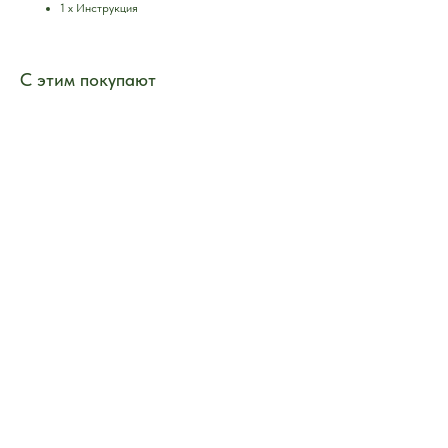
1 х Инструкция
С этим покупают
ERROR:Not found category