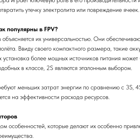
ора играет ключевую роль в его производительности 
отвратить утечку электролита или повреждение ячеек.
ак популярны в FPV?
в объясняется их универсальностью. Они обеспечива
олёта. Ввиду своего компактного размера, такие акк
х установка более мощных источников питания может
добных в классе, 2S являются эталонным выбором.
ребуют меньших затрат энергии по сравнению с 3S, 
ется на эффективности расхода ресурсов.
яторов
ом особенностей, которые делают их особенно привл
реимущества.