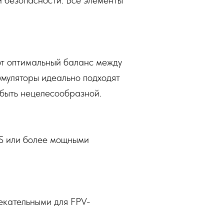
и безопасности. Все элементы
ют оптимальный баланс между
умуляторы идеально подходят
 быть нецелесообразной.
4S или более мощными
екательными для FPV-