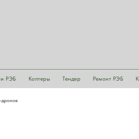
ии РЭБ
Коптеры
Тендер
Ремонт РЭБ
К
-дронов