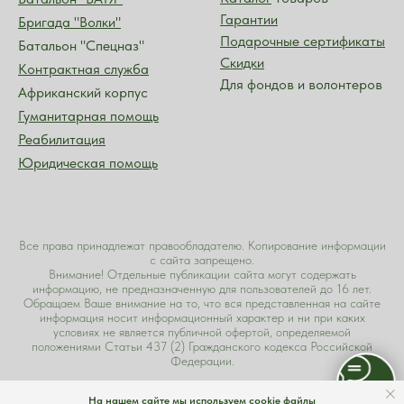
Гарантии
Бригада "Волки"
Подарочные сертификаты
Батальон "Спецназ"
Скидки
Контрактная служба
Для фондов и волонтеров
Африканский корпус
Гуманитарная помощь
Реабилитация
Юридическая помощь
Все права принадлежат правообладателю. Копирование информации
с сайта запрещено.
Внимание! Отдельные публикации сайта могут содержать
информацию, не предназначенную для пользователей до 16 лет.
Обращаем Ваше внимание на то, что вся представленная на сайте
информация носит информационный характер и ни при каких
условиях не является публичной офертой, определяемой
положениями Статьи 437 (2) Гражданского кодекса Российской
Федерации.
Разработка и сопровождение интернет-ресурса www.zarya-
На нашем сайте мы используем cookie файлы