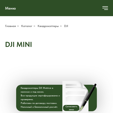
Меню
Главная
»
Каталог
»
Квадрокоптеры
»
DJI
DJI MINI
Квадрокоптеры DJI Matrice в
наличии и под заказ.
Вся продукция сертифицирована и
проверена.
Работаем по договору поставки.
Наличный и безналичный расчёт.
Согласовать
заказ