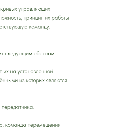
 кривых управляющих
сложность, принцип их работы
ветствующую команду.
дит следующим образом:
т их на установленной
ёнными из которых являются
 передатчика.
ер, команда перемещения