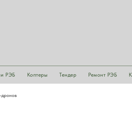
ии РЭБ
Коптеры
Тендер
Ремонт РЭБ
К
-дронов