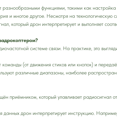
т разнообразными функциями, такими как настройка
трия и многое другое. Несмотря на технологическую 
гнал, который дрон интерпретирует и выполняет соот
квадрокоптером?
диочастотной системе связи. На практике, это выгля
т команды (от движения стиков или кнопок) и передаё
ользуют различные диапазоны, наиболее распростран
ащён приёмником, который улавливает радиосигнал от
ия данных дрон интерпретирует инструкцию. Наприм