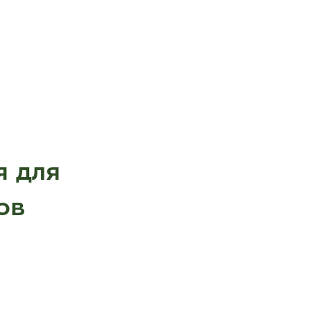
я для
ов