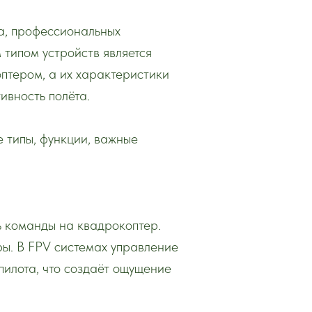
ма, профессиональных
 типом устройств является
оптером, а их характеристики
ивность полёта.
е типы, функции, важные
ть команды на квадрокоптер.
ры. В FPV системах управление
пилота, что создаёт ощущение