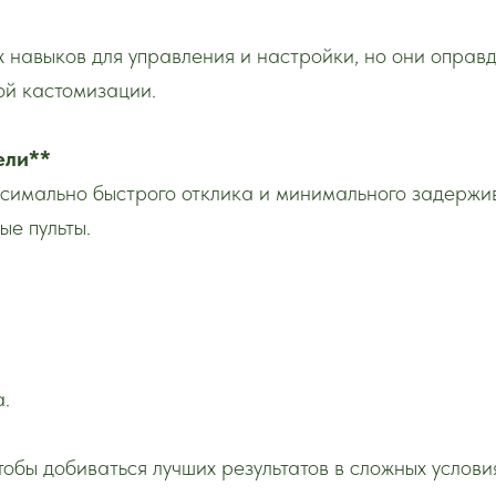
х навыков для управления и настройки, но они опра
ой кастомизации.
ели**
симально быстрого отклика и минимального задержив
е пульты.
а.
тобы добиваться лучших результатов в сложных услов