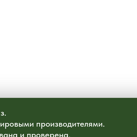
з.
мировыми производителями.
вана и проверена.